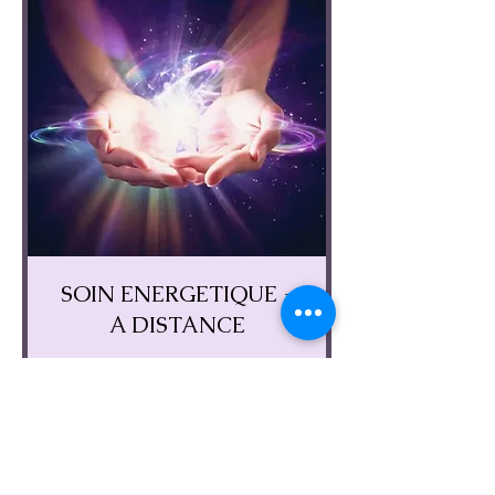
SOIN ENERGETIQUE -
A DISTANCE
Soin énergétique - Magnétisme
Lire plus
1 h
55
55 €
euros