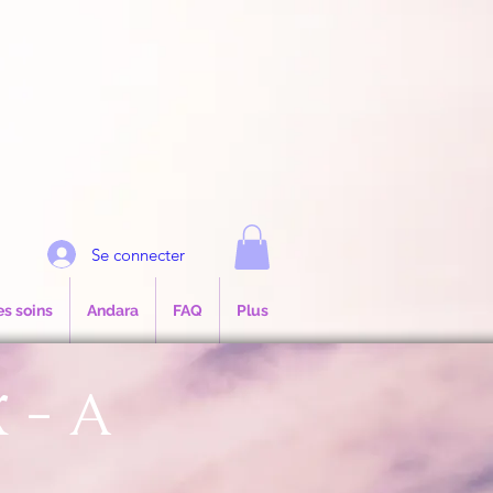
e
Se connecter
es soins
Andara
FAQ
Plus
 - A