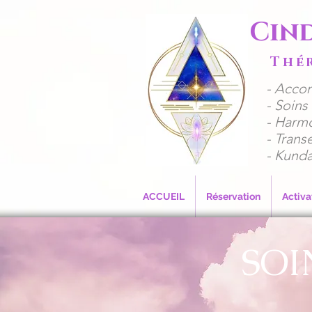
Cin
Thé
​- Acco
​​- Soi
- Harmo
- Trans
- Kunda
ACCUEIL
Réservation
Activa
SOI