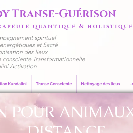
dy Transe-Guérison
rapeute quantique & holistiqu
mpagnement spirituel
ns énergétiques et Sacré
nisation des lieux
e consciente Transformationnelle
lini Activation
tion Kundalini
Transe Consciente
Nettoyage des lieux
L
N POUR ANIMAUX
DISTANCE