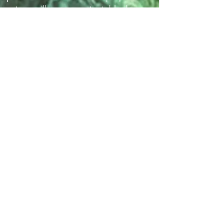
votre oreiller ou sur votre table de
chevet,
gardez-le sur votre corps
en le
plaçant spécifiquement sur votre cœur
pour une connexion profonde, ou
méditez avec votre Andara
en vous
laissant porter par sa vibration unique
et en lui permettant de vous guider, car
chaque personne et chaque Andara
sont uniques, rendant votre expérience
personnelle et enrichissante. À noter
qu’un cristal Andara n’a pas besoin
d’être nettoyé, ne peut se charger ni
être programmé, ce qui en fait un outil
de soin pratique et puissant.
Un Temps de Changement
La période que nous vivons
actuellement est une chance, une
formidable occasion de changer
notre réalité, de se changer.