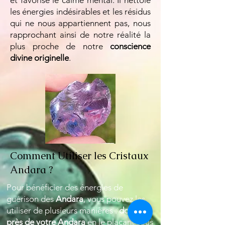
et favorise le calme mental. Il nettoie
les énergies indésirables et les résidus
qui ne nous appartiennent pas, nous
rapprochant ainsi de notre réalité la
plus proche de notre
conscience
divine originelle
.
Comment Utiliser les Cristaux
Andara ?
Pour bénéficier des énergies de
guérison des
Andara
, vous pouvez les
utiliser de plusieurs manières :
dormez
près de votre Andara
en le plaçant sous