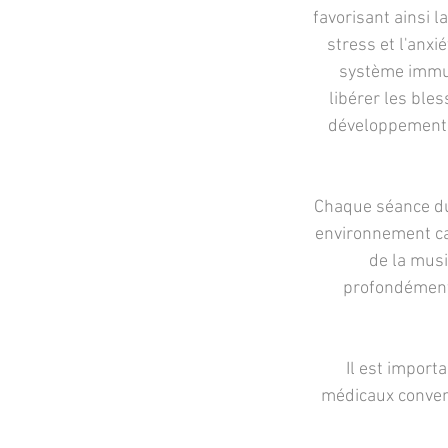
favorisant ainsi 
stress et l'anxi
système immuni
libérer les ble
développement s
Chaque séance dur
environnement ca
de la musi
profondément.
Il est import
médicaux convent