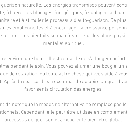
la guérison naturelle. Les énergies transmises peuvent contr
été, à libérer les blocages énergétiques, à soulager la douleu
taire et à stimuler le processus d'auto-guérison. De plus,
ssures émotionnelles et à encourager la croissance personne
pirituel. Les bienfaits se manifestent sur les plans physi
mental et spirituel.
e environ une heure. Il est conseillé de s'allonger confo
lme pendant le soin. Vous pouvez allumer une bougie, un 
que de relaxation, ou toute autre chose qui vous aide à vo
 Après la séance, il est recommandé de boire un grand ve
favoriser la circulation des énergies.
ant de noter que la médecine alternative ne remplace pas l
ionnels. Cependant, elle peut être utilisée en complément
processus de guérison et améliorer le bien-être global.