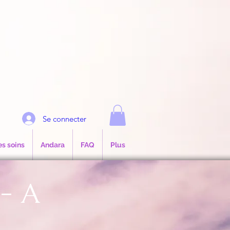
e
Se connecter
es soins
Andara
FAQ
Plus
- A