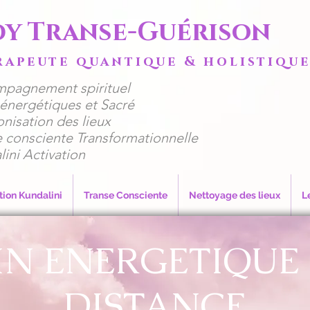
dy Transe-Guérison
rapeute quantique & holistiqu
mpagnement spirituel
ns énergétiques et Sacré
nisation des lieux
e consciente Transformationnelle
lini Activation
tion Kundalini
Transe Consciente
Nettoyage des lieux
L
IN ENERGETIQUE 
DISTANCE