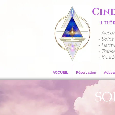
Cin
Thé
​- Acco
​​- Soi
- Harmo
- Trans
- Kunda
ACCUEIL
Réservation
Activa
SO