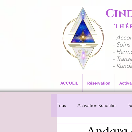
Cin
Thé
​- Acco
​​- Soi
- Harmo
- Trans
- Kunda
ACCUEIL
Réservation
Activa
Tous
Activation Kundalini
S
Andara e
Spiritualité
Nettoyage des 