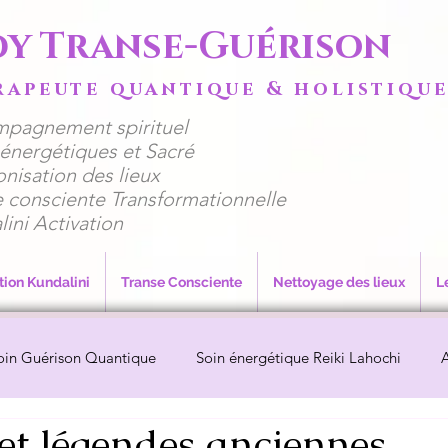
dy Transe-Guérison
rapeute quantique & holistiqu
mpagnement spirituel
ns énergétiques et Sacré
nisation des lieux
e consciente Transformationnelle
lini Activation
tion Kundalini
Transe Consciente
Nettoyage des lieux
L
oin Guérison Quantique
Soin énergétique Reiki Lahochi
A
t légendes anciennes
lieux