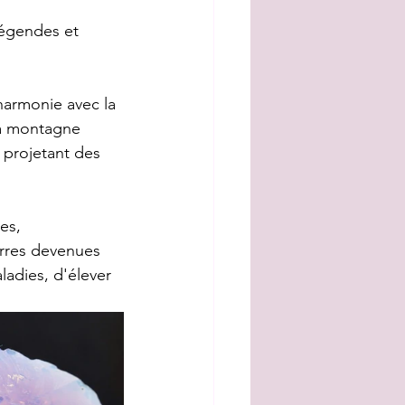
légendes et 
harmonie avec la 
la montagne 
 projetant des 
es, 
erres devenues 
ladies, d'élever 