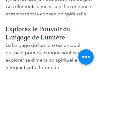
Ces éléments enrichissent l’expérience 
et renforcent la connexion spirituelle.
Explorez le Pouvoir du 
Langage de Lumière
Le langage de lumière est un outil 
puissant pour quiconque souhaite 
explorer sa dimension spirituelle. En 
intégrant cette forme de 
communication dans votre pratique, 
vous pouvez favoriser la guérison et 
l’éveil de votre conscience.
Activation Kundalini
Soin Guérison Quantique
Spiritualité