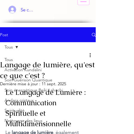
Se connecter
Post
Tous
Tous
Langage de lumière, qu'est
Activation Kundalini
ce que c'est ?
Soin Guérison Quantique
Dernière mise à jour :
11 sept. 2025
Soin énergétique Reiki Lahochi
Le Langage de Lumière : 
Andara cristaux
Communication 
Spiritualité
Spirituelle et 
Nettoyage des lieux
Multidimensionnelle
Le 
langage de lumière
, également 