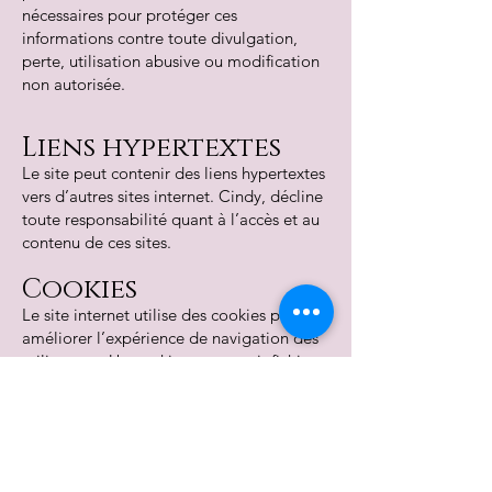
nécessaires pour protéger ces
informations contre toute divulgation,
perte, utilisation abusive ou modification
non autorisée.
Liens hypertextes
Le site peut contenir des liens hypertextes
vers d’autres sites internet. Cindy, décline
toute responsabilité quant à l’accès et au
contenu de ces sites.
Cookies
Le site internet utilise des cookies pour
améliorer l’expérience de navigation des
utilisateurs. Un cookie est un petit fichier
de données qui est enregistré sur
l’ordinateur de l’utilisateur lorsqu’il visite
un site internet. Les cookies permettent
de stocker des informations sur la
navigation de l’utilisateur sur le site