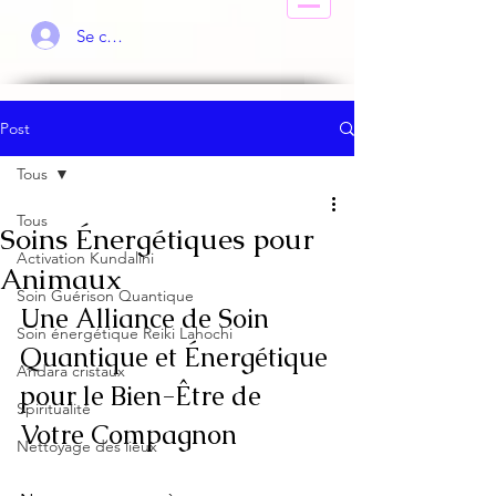
Se connecter
Post
Tous
Tous
Soins Énergétiques pour
Activation Kundalini
Animaux
Soin Guérison Quantique
Une Alliance de Soin 
Soin énergétique Reiki Lahochi
Quantique et Énergétique 
Andara cristaux
pour le Bien-Être de 
Spiritualité
Votre Compagnon
Nettoyage des lieux